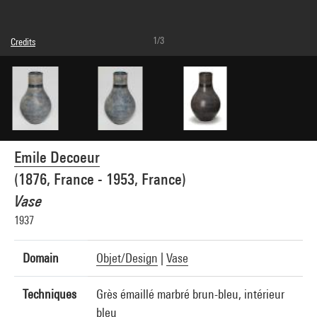
1/3
Credits
© droits réservés
Photo credits : Centre Pompidou, MNAM-CCI/Hélène Mauri/Dist. GrandPalaisRmn
Image reference : 4N48192
Image presentation :
GrandPalaisRmnPhoto
Emile Decoeur
(1876, France - 1953, France)
Vase
1937
Domain
Objet/Design
|
Vase
Techniques
Grès émaillé marbré brun-bleu, intérieur
bleu