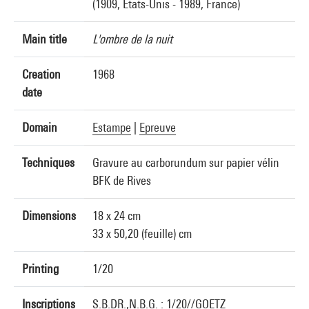
(1909, États-Unis - 1989, France)
Main title
L'ombre de la nuit
Creation
1968
date
Domain
Estampe
|
Epreuve
Techniques
Gravure au carborundum sur papier vélin
BFK de Rives
Dimensions
18 x 24 cm
33 x 50,20 (feuille) cm
Printing
1/20
Inscriptions
S.B.DR.,N.B.G. : 1/20//GOETZ