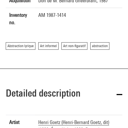
Acquisition
Don de M. Bernard Gheerbrant, 1987
Inventory
AM 1987-1414
no.
Abstraction lyrique
Art informel
Art non-figuratif
abstraction
Detailed description
Artist
Henri Goetz (Henri-Bernard Goetz, dit)