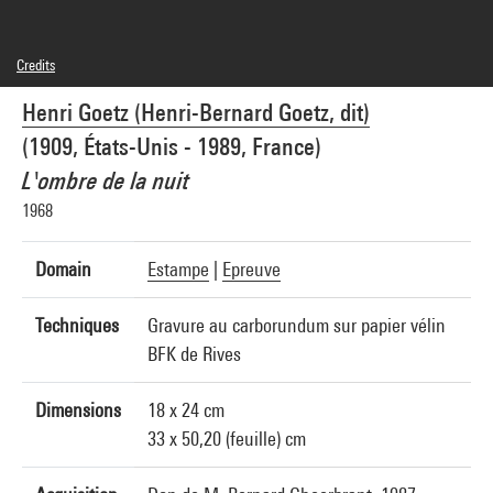
Credits
© Adagp, Paris
Henri Goetz (Henri-Bernard Goetz, dit)
Photo credits : Centre Pompidou, MNAM-CCI/Georges Meguerditchian/Dist.
GrandPalaisRmn
(1909, États-Unis - 1989, France)
Image reference : 4N72021
L'ombre de la nuit
1968
Domain
Estampe
|
Epreuve
Techniques
Gravure au carborundum sur papier vélin
BFK de Rives
Dimensions
18 x 24 cm
33 x 50,20 (feuille) cm