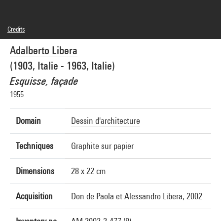
Credits
© Libera
Adalberto Libera
Photo credits : Centre Pompidou, MNAM-CCI/Georges Meguerditchian/Dist.
GrandPalaisRmn
(1903, Italie - 1963, Italie)
Image reference : 4N20146
Image presentation :
Esquisse, façade
GrandPalaisRmnPhoto
1955
Domain
Dessin d'architecture
Techniques
Graphite sur papier
Dimensions
28 x 22 cm
Acquisition
Don de Paola et Alessandro Libera, 2002