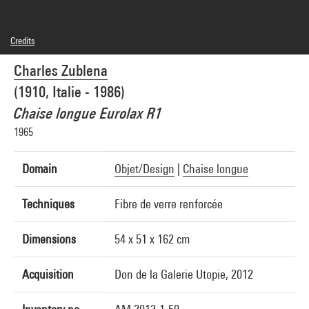
Credits
© Adagp, Paris
Charles Zublena
Photo credits : Centre Pompidou, MNAM-CCI/Georges Meguerditchian/Dist.
GrandPalaisRmn
(1910, Italie - 1986)
Image reference : 4N42506
Image presentation :
Chaise longue Eurolax R1
GrandPalaisRmnPhoto
1965
Domain
Objet/Design
|
Chaise longue
Techniques
Fibre de verre renforcée
Dimensions
54 x 51 x 162 cm
Acquisition
Don de la Galerie Utopie, 2012