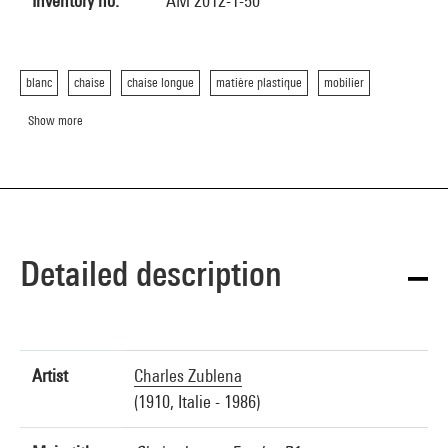
Inventory no.
AM 2012-1-50
blanc
chaise
chaise longue
matière plastique
mobilier
Show more
Detailed description
Artist
Charles Zublena
(1910, Italie - 1986)