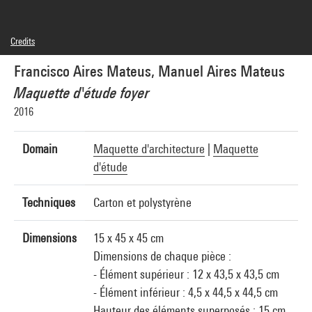
Credits
© Francisco Aires Mateus, © Manuel Aires Mateus
Francisco Aires Mateus, Manuel Aires Mateus
Photo credits : Centre Pompidou, MNAM-CCI/Philippe Migeat/Dist. GrandPalaisRmn
Image reference : 4N29683
Maquette d'étude foyer
Image presentation :
GrandPalaisRmnPhoto
2016
Domain
Maquette d'architecture
|
Maquette
d'étude
Techniques
Carton et polystyrène
Dimensions
15 x 45 x 45 cm
Dimensions de chaque pièce :
- Élément supérieur : 12 x 43,5 x 43,5 cm
- Élément inférieur : 4,5 x 44,5 x 44,5 cm
Hauteur des éléments superposés : 15 cm