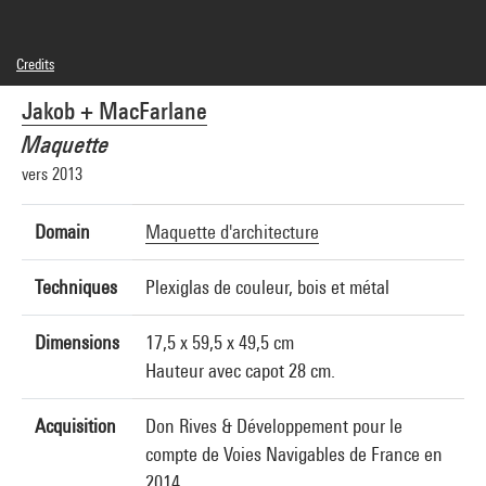
Credits
© Adagp, Paris
Jakob + MacFarlane
Photo credits : Centre Pompidou, MNAM-CCI/Georges Meguerditchian/Dist.
GrandPalaisRmn
Maquette
Image reference : 4N27476
Image presentation :
vers 2013
GrandPalaisRmnPhoto
Domain
Maquette d'architecture
Techniques
Plexiglas de couleur, bois et métal
Dimensions
17,5 x 59,5 x 49,5 cm
Hauteur avec capot 28 cm.
Acquisition
Don Rives & Développement pour le
compte de Voies Navigables de France en
2014