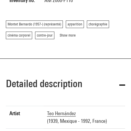
Inventory no.
AM 2000-F110
Montet Bernardo (1957-) (représenté)
apparition
chorégraphie
cinéma corporel
contre-jour
Show more
Detailed description
Artist
Teo Hernández
(1939, Mexique - 1992, France)