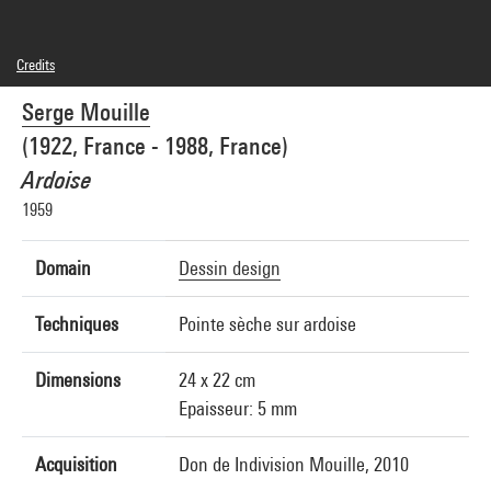
Credits
© Adagp, Paris
Serge Mouille
Photo credits : Centre Pompidou, MNAM-CCI/Georges Meguerditchian/Dist.
GrandPalaisRmn
(1922, France - 1988, France)
Image reference : 4N42124
Image presentation :
Ardoise
GrandPalaisRmnPhoto
1959
Domain
Dessin design
Techniques
Pointe sèche sur ardoise
Dimensions
24 x 22 cm
Epaisseur: 5 mm
Acquisition
Don de Indivision Mouille, 2010