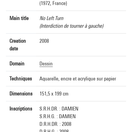
(1972, France)
Main title
No Left Turn
(Interdiction de tourner à gauche)
Creation
2008
date
Domain
Dessin
Techniques
Aquarelle, encre et acrylique sur papier
Dimensions
151,5 x 199 cm
Inscriptions
S.R.H.DR. : DAMIEN
S.R.H.G. : DAMIEN
D.R.H.DR. : 2008
D.R.H.G. : 2008