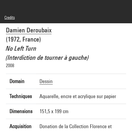
Credits
© Adagp, Paris
Damien Deroubaix
Photo credits : André Morin/Dist. GrandPalaisRmn
Image reference : 4L02286
(1972, France)
Image presentation :
GrandPalaisRmnPhoto
No Left Turn
(Interdiction de tourner à gauche)
2008
Domain
Dessin
Techniques
Aquarelle, encre et acrylique sur papier
Dimensions
151,5 x 199 cm
Acquisition
Donation de la Collection Florence et