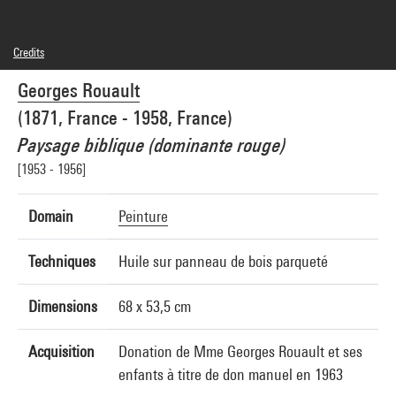
Credits
© Adagp, Paris
Georges Rouault
Photo credits : Centre Pompidou, MNAM-CCI/Philippe Migeat/Dist. GrandPalaisRmn
Image reference : 4N05630
(1871, France - 1958, France)
Image presentation :
GrandPalaisRmnPhoto
Paysage biblique (dominante rouge)
[1953 - 1956]
Domain
Peinture
Techniques
Huile sur panneau de bois parqueté
Dimensions
68 x 53,5 cm
Acquisition
Donation de Mme Georges Rouault et ses
enfants à titre de don manuel en 1963