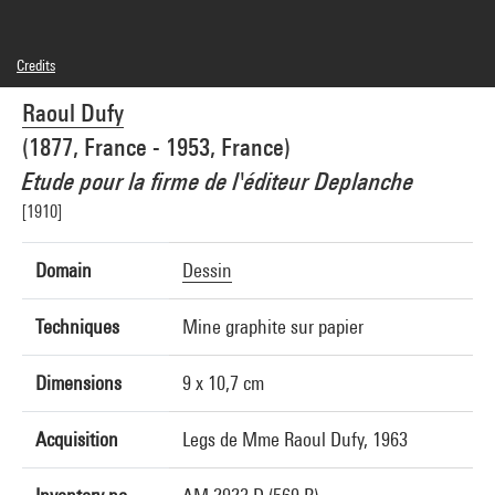
Credits
Caption : Recto
Raoul Dufy
Domaine public
Photo credits : Centre Pompidou, MNAM-CCI/Philippe Migeat/Dist. GrandPalaisRmn
(1877, France - 1953, France)
Image reference : 4N55719
Image presentation :
Etude pour la firme de l'éditeur Deplanche
GrandPalaisRmnPhoto
[1910]
Domain
Dessin
Techniques
Mine graphite sur papier
Dimensions
9 x 10,7 cm
Acquisition
Legs de Mme Raoul Dufy, 1963