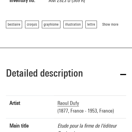
Inventory no.
AM 2923 D (569 R)
bestiaire
croquis
graphisme
illustration
lettre
Show more
Detailed description
Artist
Raoul Dufy
(1877, France - 1953, France)
Main title
Etude pour la firme de l'éditeur