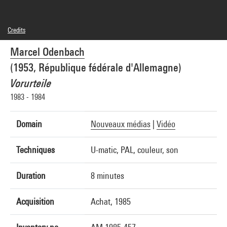
Credits
© Adagp, Paris
Marcel Odenbach
Photo credits : Service de la documentation photographique du MNAM - Centre
Pompidou, MNAM-CCI
(1953, République fédérale d'Allemagne)
Image reference : 2A41591 [1994 CX 1494]
Vorurteile
1983 - 1984
Domain
Nouveaux médias
|
Vidéo
Techniques
U-matic, PAL, couleur, son
Duration
8 minutes
Acquisition
Achat, 1985