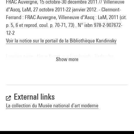
FRAC Auvergne, 15 octobre-30 décembre 2011 // Villeneuve
d''Ascq, LaM, 27 octobre 2011-22 janvier 2012. - Clermont-
Ferrand : FRAC Auvergne, Villeneuve d''Ascq : LaM, 2011 (cit.
p. 5, 6 et reprod. coul. p. 70-71, 73) . N° isbn 978-2-907672-
12-2
Voir la notice sur le portail de la Bibliothèque Kandinsky
Lumière noire : Neue Kunst aus Frankreich : Karlsruhe,
Show more
Staatliche Kunsthalle, 11 juin-25 septembre 2011. -
Staatliche Kunsthalle Karlsruhe, 2011 (cat. n° 5 cit. p. 39,
147, 148 et reprod. coul. p. 150) . N° isbn 978-3-86560-996-0
Voir la notice sur le portail de la Bibliothèque Kandinsky
External links
Le Silence : Une fiction : Nouveau Musée National de
La collection du Musée national d’art moderne
Monaco, Villa Paloma, 2 février-3 aril 2012. - Londres : Mack
Editions, 2012 (reprod. coul. p. 72-73) . N° isbn 978-1-907946-
20-2
Voir la notice sur le portail de la Bibliothèque Kandinsky