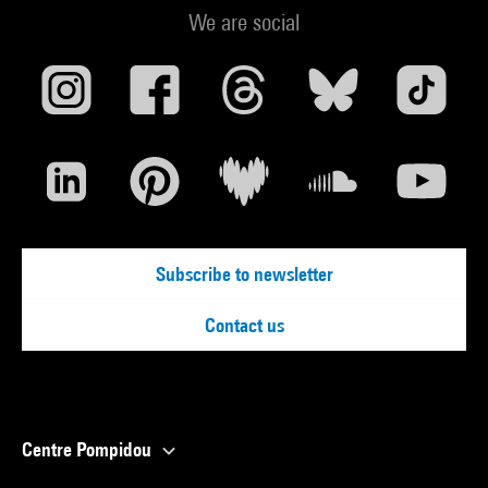
We are social
Donation Florence et Daniel Guerlain, dessins contemporains
: Paris, Musée National d''Art Moderne, 16 oct. 2013-31 mars
2014. - Paris : Centre Pompidou, 2013 (Cit. p. 46) . N° isbn
978-2-84426-625-5
Voir la notice sur le portail de la Bibliothèque Kandinsky
Subscribe to newsletter
Contact us
Centre Pompidou