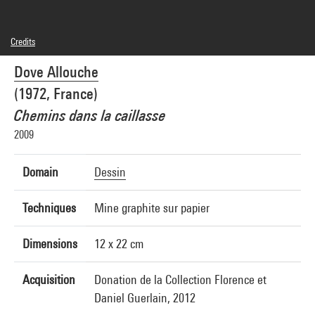
Credits
© Adagp, Paris
Dove Allouche
Photo credits : André Morin/Dist. GrandPalaisRmn
Image reference : 4L01504
(1972, France)
Image presentation :
GrandPalaisRmnPhoto
Chemins dans la caillasse
2009
Domain
Dessin
Techniques
Mine graphite sur papier
Dimensions
12 x 22 cm
Acquisition
Donation de la Collection Florence et
Daniel Guerlain, 2012