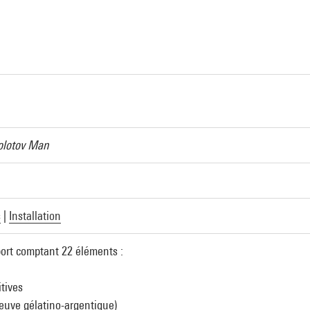
Molotov Man
s
|
Installation
port comptant 22 éléments :
itives
reuve gélatino-argentique)