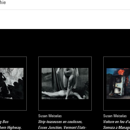
hie
Susan Meiselas
Susan Meiselas
ng Bus
Strip-teaseuses en coulisses,
Voiture en feu d'
thern Highway,
Essex Junction, Vermont Etats-
Somoza à Managu