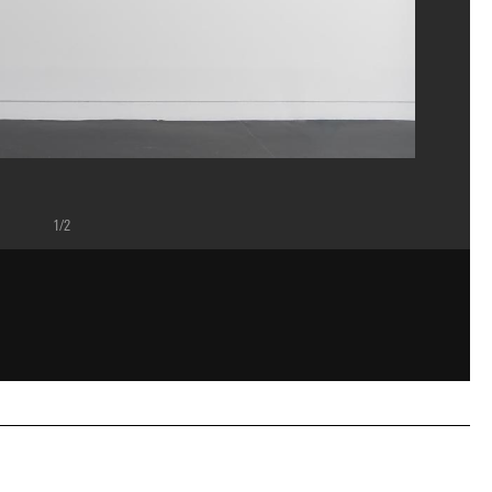
1/2
uble", Galerie de la photographie, Centre Pompidou, septembre 2021.
/Dist. GrandPalaisRmn