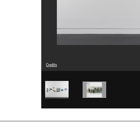
Credits
Caption : Installation dans l'exposition 'L'Image et son do
© Susan Meiselas / Magnum Photos
Photo credits : Centre Pompidou, MNAM-CCI/Hélène Mauri
Image reference : 4Y05033