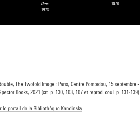
ts…
Unis.
1978
1973
 double, The Twofold Image : Paris, Centre Pompidou, 15 septembre 
 Spector Books, 2021 (cit. p. 130, 163, 167 et reprod. coul. p. 131-139)
ur le portail de la Bibliothèque Kandinsky