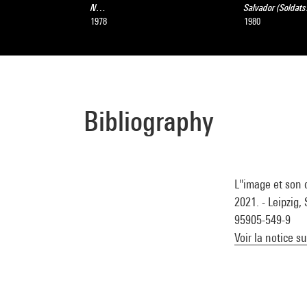
N…
Salvador (Solda
1978
1980
Bibliography
L''image et son
2021. - Leipzig,
95905-549-9
Voir la notice s