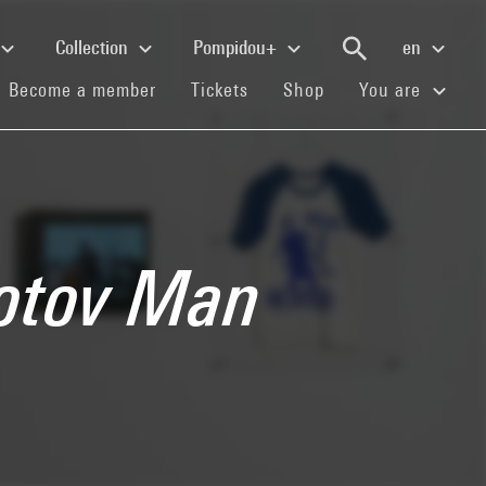
Collection
Pompidou+
en
(current)
(current)
(current)
Become a member
Tickets
Shop
You are
lotov Man