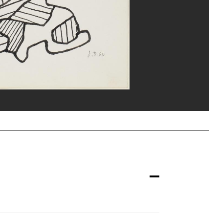
erditchian/Dist. GrandPalaisRmn