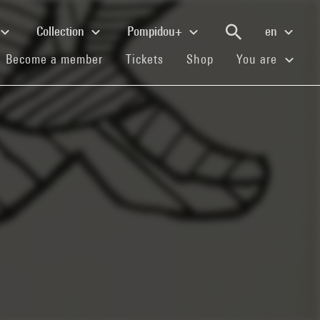
Collection
Pompidou+
en
(current)
(current)
(current)
Become a member
Tickets
Shop
You are