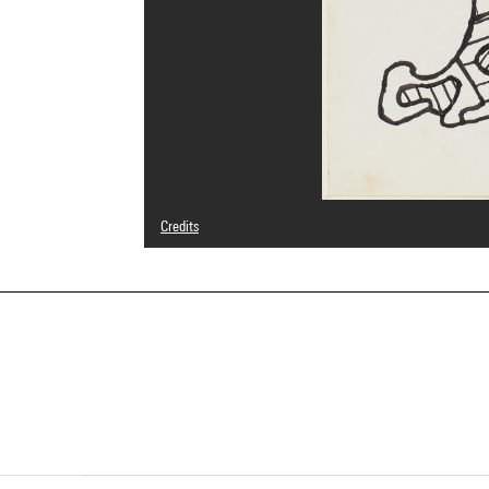
Credits
© Adagp, Paris
Photo credits : Centre Pompidou, MNAM-CCI/Georges Megu
Image reference : 4N54085
Image presentation :
GrandPalaisRmnPhoto