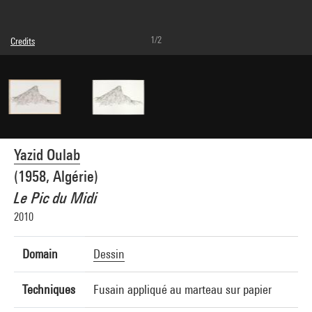
1/2
Credits
© Yazid Oulab
Photo credits : Centre Pompidou, MNAM-CCI/Bertrand Prévost/Dist. GrandPalaisRmn
Image reference : 4Y16276
Image presentation :
GrandPalaisRmnPhoto
Yazid Oulab
(1958, Algérie)
Le Pic du Midi
2010
Domain
Dessin
Techniques
Fusain appliqué au marteau sur papier