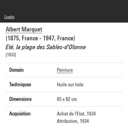
Credits
Domaine public
Albert Marquet
Photo credits : Réunion des Musées Nationaux/Agence photographique de la
Réunion des Musées Nationaux/Dist. GrandPalaisRmn
(1875, France - 1947, France)
Image reference : 1A20811 [75 DN 5522]
Eté, la plage des Sables-d'Olonne
[1933]
Domain
Peinture
Techniques
Huile sur toile
Dimensions
65 x 82 cm
Acquisition
Achat de l'Etat, 1934
Attribution, 1934