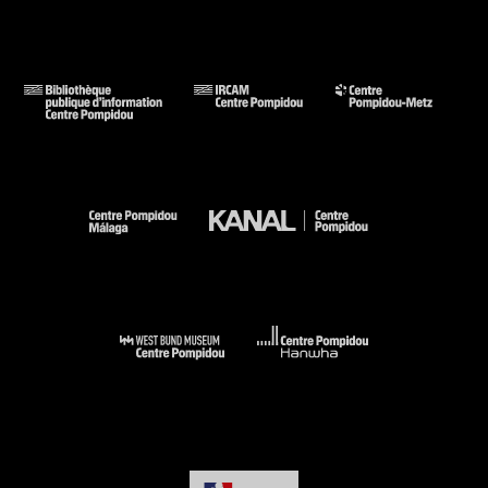
Bleu Jaune Rouge. La couleur libérée : Le Mans, Musée de
Tessé, 28 novembre 2015-13 mars 2016 (cit. et reprod. coul. p.
37) . N° isbn 978-2-911057-52-6
Voir la notice sur le portail de la Bibliothèque Kandinsky