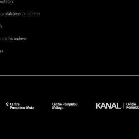
mediators
ng exhibitions for children
ch
to public archives
rea