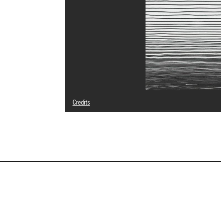
Credits
© Adagp, Paris
Photo credits : Centre Pompidou, MNAM-CCI/Georges Megu
Image reference : 4N64997
Image presentation :
GrandPalaisRmnPhoto