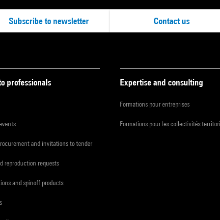
Subscribe to newsletter
Contact us
to professionals
Expertise and consulting
Formations pour entreprises
 events
Formations pour les collectivités territor
procurement and invitations to tender
d reproduction requests
tions and spinoff products
s