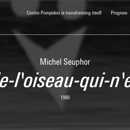
(current)
Centre Pompidou is transforming itself
Program
Michel Seuphor
de-l'oiseau-qui-n'
1980