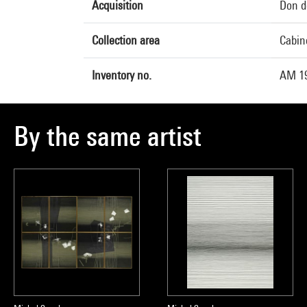
Acquisition
Don d
Collection area
Cabin
Inventory no.
AM 1
By the same artist