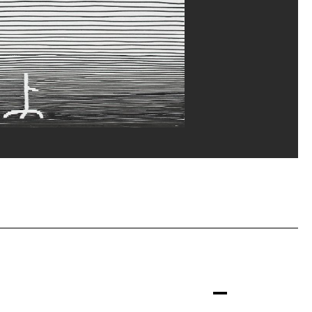
erditchian/Dist. GrandPalaisRmn