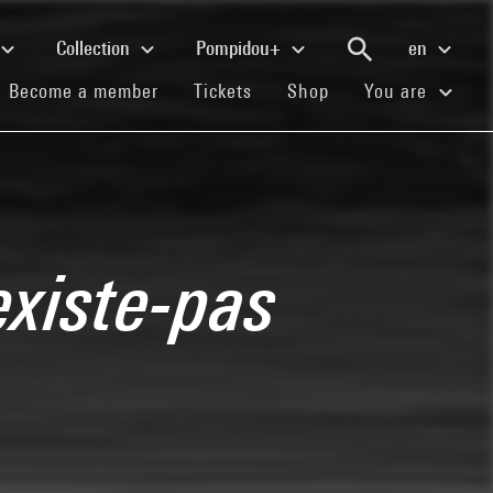
Collection
Pompidou+
en
(current)
(current)
(current)
Become a member
Tickets
Shop
You are
existe-pas