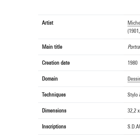
Artist
Miche
(1901,
Main title
Portra
Creation date
1980
Domain
Dessi
Techniques
Stylo 
Dimensions
32,2 
Inscriptions
S.D.A