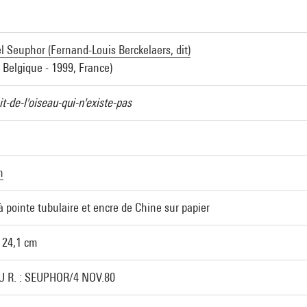
l Seuphor (Fernand-Louis Berckelaers, dit)
 Belgique - 1999, France)
it-de-l'oiseau-qui-n'existe-pas
n
à pointe tubulaire et encre de Chine sur papier
x 24,1 cm
U R. : SEUPHOR/4 NOV.80