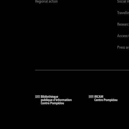
Regional action
Social 
Travelli
Resear
Access 
Press a