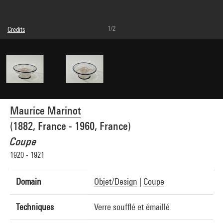
1/2
Credits
© Maurice Marinot
Photo credits : Centre Pompidou, MNAM-CCI/Bertrand Prévost/Dist. GrandPalaisRmn
Image reference : 4N46818
Image presentation :
GrandPalaisRmnPhoto
Maurice Marinot
(1882, France - 1960, France)
Coupe
1920 - 1921
Domain
Objet/Design
|
Coupe
Techniques
Verre soufflé et émaillé