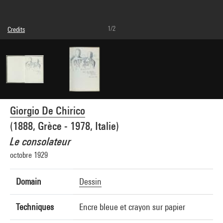
1/2
Credits
© Adagp, Paris
Photo credits : Audrey Laurans - Centre Pompidou, MNAM-CCI
Image reference : 4N97015
Image presentation :
GrandPalaisRmnPhoto
Giorgio De Chirico
(1888, Grèce - 1978, Italie)
Le consolateur
octobre 1929
Domain
Dessin
Techniques
Encre bleue et crayon sur papier