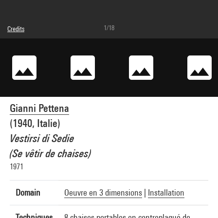
1/18
Credits
Caption : Photographie- élément 14
© Gianni Pettena
Photo credits : Centre Pompidou, MNAM-CCI/Janeth Rodriguez-Garcia/Dist.
GrandPalaisRmn
Image reference : 4N48776
Image presentation :
GrandPalaisRmnPhoto
Gianni Pettena
(1940, Italie)
Vestirsi di Sedie
(Se vêtir de chaises)
1971
Domain
Oeuvre en 3 dimensions
|
Installation
Techniques
8 chaises portables en contreplaqué de