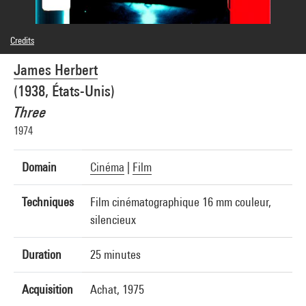
Credits
Caption : Photogrammes
James Herbert
© James Herbert
Photo credits : Centre Pompidou, MNAM-CCI/Hervé Véronèse/Dist. GrandPalaisRmn
(1938, États-Unis)
Image reference : 4N18095
Image presentation :
Three
GrandPalaisRmnPhoto
1974
Domain
Cinéma
|
Film
Techniques
Film cinématographique 16 mm couleur,
silencieux
Duration
25 minutes
Acquisition
Achat, 1975