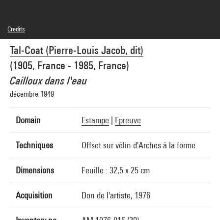
Credits
© Adagp, Paris
Tal-Coat (Pierre-Louis Jacob, dit)
Photo credits : Centre Pompidou, MNAM-CCI/Georges Meguerditchian/Dist.
GrandPalaisRmn
(1905, France - 1985, France)
Image reference : 4N18151
Image presentation :
Cailloux dans l'eau
GrandPalaisRmnPhoto
décembre 1949
Domain
Estampe
|
Epreuve
Techniques
Offset sur vélin d'Arches à la forme
Dimensions
Feuille : 32,5 x 25 cm
Acquisition
Don de l'artiste, 1976