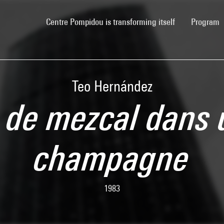
(current)
Centre Pompidou is transforming itself
Program
Teo Hernández
s de mezcal dans
champagne
1983