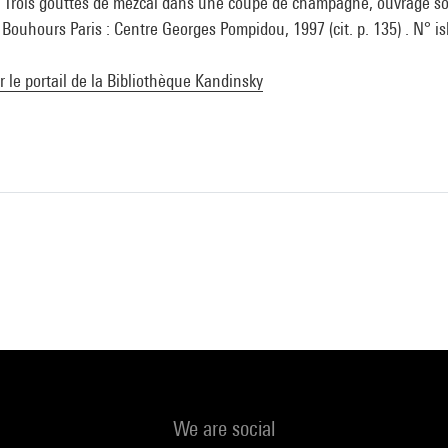
 Trois gouttes de mezcal dans une coupe de champagne, ouvrage sou
Bouhours Paris : Centre Georges Pompidou, 1997 (cit. p. 135) . N° i
ur le portail de la Bibliothèque Kandinsky
We are social