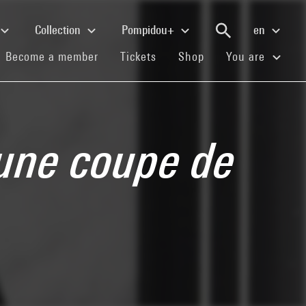
Collection
Pompidou+
en
(current)
(current)
(current)
Become a member
Tickets
Shop
You are
 une coupe de