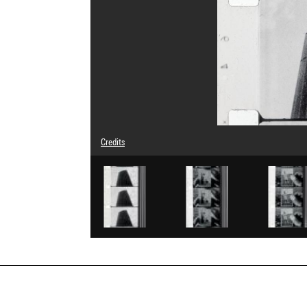
Credits
Caption : Photogrammes
© Teo Hernández
Photo credits : Centre Pompidou, MNAM-CCI/Hervé Véronè
Image reference : 4N72334
Image presentation :
GrandPalaisRmnPhoto