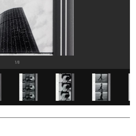
1/8
se/Dist. GrandPalaisRmn