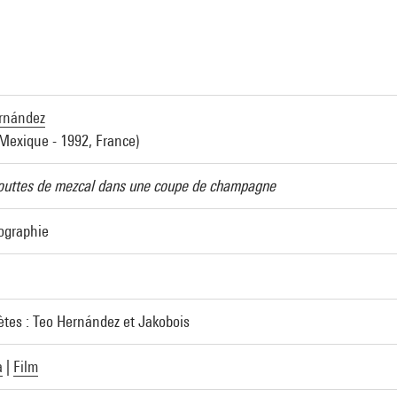
rnández
 Mexique - 1992, France)
gouttes de mezcal dans une coupe de champagne
ographie
ètes : Teo Hernández et Jakobois
a
|
Film