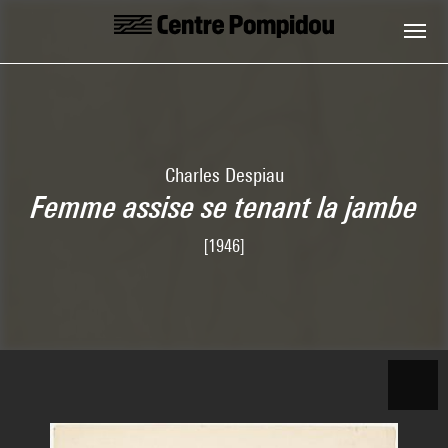
Skip to main content
Centre Pompidou
Charles Despiau
Femme assise se tenant la jambe
[1946]