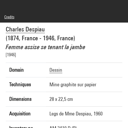
Credits
Domaine public
Charles Despiau
Photo credits : Centre Pompidou, MNAM-CCI/Bertrand Prévost/Dist. GrandPalaisRmn
Image reference : 4N74160
(1874, France - 1946, France)
Image presentation :
GrandPalaisRmnPhoto
Femme assise se tenant la jambe
[1946]
Domain
Dessin
Techniques
Mine graphite sur papier
Dimensions
28 x 22,5 cm
Acquisition
Legs de Mme Despiau, 1960