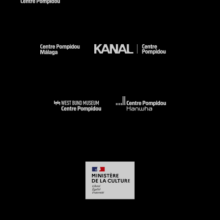
Loreau (Max). - Catalogue des travaux de Jean Dubuffet,
fascicule III, Plus beaux qu''ils ne croient (portraits). - Paris :
Fondation Jean Dubuffet (nouvelle édition), 2002 (cat. n° 164
cit. et reprod. coul. p. 109)
Collection Art Moderne :[Catalogue de] La collection du
Centre Pompidou/Musée national d''art moderne. - Paris :
Editions du Centre Pompidou, 2006 (sous la dir. de Brigitte
Leal) (cit. et reprod. coul. p. 195) . N° isbn 978-2-84426-317-9
Voir la notice sur le portail de la Bibliothèque Kandinsky
Jean Dubuffet, El viajero sin brújula / Traveller without a
compass : Málaga, Centre Pompidou-Málaga, 11 juillet-14
octobre 2018 (sous la dir. de Sophie Duplaix) (cit. p. 22 et
reprod. coul. p. 23) . N° isbn 978-85-949006-0-0
Voir la notice sur le portail de la Bibliothèque Kandinsky