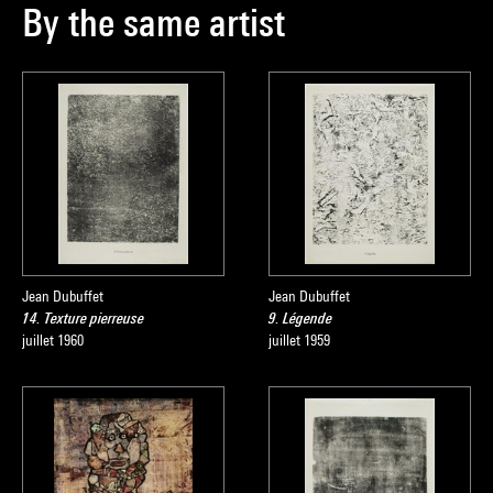
By the same artist
Sophie Duplaix
Source :
Collection art moderne - La collection du Centre Pompidou,
Musée national d’art moderne
, sous la direction de Brigitte
Leal, Paris, Centre Pompidou, 2007
Jean Dubuffet
Jean Dubuffet
14. Texture pierreuse
9. Légende
juillet 1960
juillet 1959