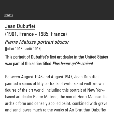
Credits
© Adagp, Paris
Jean Dubuffet
Photo credits : Centre Pompidou, MNAM-CCI/Georges Meguerditchian/Dist.
GrandPalaisRmn
(1901, France - 1985, France)
Image reference : 4N87654
Image presentation :
Pierre Matisse portrait obscur
GrandPalaisRmnPhoto
[juillet 1947 - août 1947]
This portrait of Dubuffet’s first art dealer in the United States
was part of the series titled
Plus beaux qu’ils croient
.
Between August 1946 and August 1947, Jean Dubuffet
painted a series of fifty portraits of writers and well-known
figures of the art world, including this portrait of New York-
based art dealer Pierre Matisse, the son of Henri Matisse. Its
archaic form and densely applied paint, combined with gravel
and sand, owes much to the works of Art Brut that Dubuffet