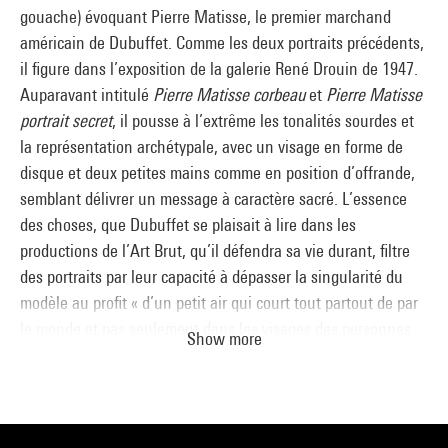
gouache) évoquant Pierre Matisse, le premier marchand
américain de Dubuffet. Comme les deux portraits précédents,
il figure dans l’exposition de la galerie René Drouin de 1947.
Auparavant intitulé
Pierre Matisse corbeau
et
Pierre Matisse
portrait secret
, il pousse à l’extrême les tonalités sourdes et
la représentation archétypale, avec un visage en forme de
disque et deux petites mains comme en position d’offrande,
semblant délivrer un message à caractère sacré. L’essence
des choses, que Dubuffet se plaisait à lire dans les
productions de l’Art Brut, qu’il défendra sa vie durant, filtre
des portraits par leur capacité à dépasser la singularité du
modèle au profit « d’un petit air qui court tout partout de par
le monde et pas seulement dans les visages des personnes
Show more
mais en même temps aussi bien la même musique dans les
arbres, dans les nuages, dans les eaux et dans le vent […] »
(Fasc. III, p. 15, Jean Dubuffet dans
Portraits
, cat. exp.,
galerie René Drouin, 7-31 octobre 1947).