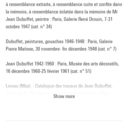
à ressemblance extraite, à ressemblance cuite et confite dans
la mémoire, à ressemblance éclatée dans la mémoire de Mr
Jean Dubuffet, peintre : Paris, Galerie René Drouin, 7-31
octobre 1947 (cat. n° 34)
Dubuffet, peintures, gouaches 1946-1948 : Paris, Galerie
Pierre Matisse, 30 novembre- fin décembre 1948 (cat. n° 7)
Jean Dubuffet 1942-1960 : Paris, Musée des arts décoratifs,
16 décembre 1960-25 février 1961 (cat. n° 51)
Loreau (Max). - Catalogue des travaux de Jean Dubuffet,
fascicule III, Plus beaux qu''ils croient (portraits). - Paris :
Show more
Jean-Jacques Pauvert, 1966 (cat. n° 164 cit. et reprod. p. 109)
. N° isbn 2-911149-02-5
Voir la notice sur le portail de la Bibliothèque Kandinsky