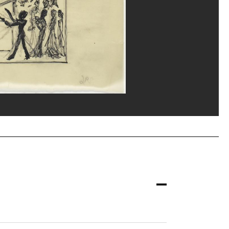
eat/Dist. GrandPalaisRmn