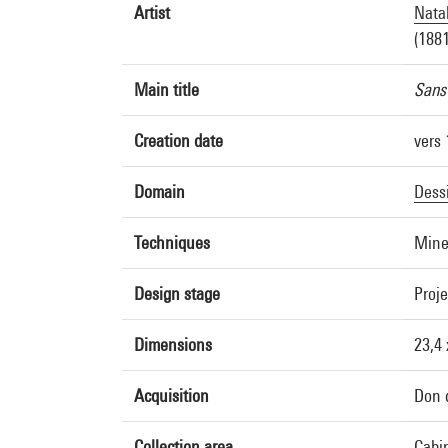
Artist
Nata
(1881
Main title
Sans 
Creation date
vers 
Domain
Dess
Techniques
Mine
Design stage
Proje
Dimensions
23,4 
Acquisition
Don 
Collection area
Cabin