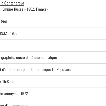
lia Gontcharova
, Empire Russe - 1962, France)
titre
1932 - 1933
in
 graphite, encre de Chine sur calque
t d'illustration pour le périodique Le Populaire
x 15,8 cm
de anonyme, 1972
et d'art graphique