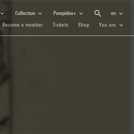
Collection
Pompidou+
en
(current)
(current)
(current)
Become a member
Tickets
Shop
You are