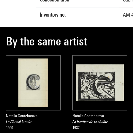
Inventory no.
AM 4
By the same artist
Natalia Gontcharova
Natalia Gontcharova
Le Cheval lunaire
La hantise de la chaîne
1950
1932