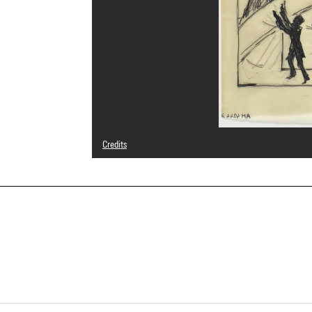
Credits
© Adagp, Paris
Photo credits : Centre Pompidou, MNAM-CCI/Philippe Mig
Image reference : 4N73868
Image presentation :
GrandPalaisRmnPhoto