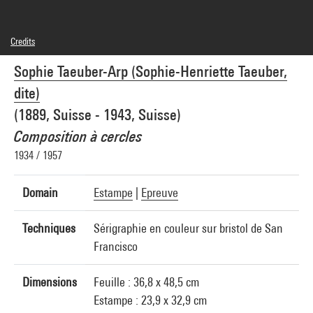
Credits
Domaine public
Sophie Taeuber-Arp (Sophie-Henriette Taeuber,
Photo credits : Centre Pompidou, MNAM-CCI/Georges Meguerditchian/Dist.
GrandPalaisRmn
dite)
Image reference : 4N76579
Image presentation :
(1889, Suisse - 1943, Suisse)
GrandPalaisRmnPhoto
Composition à cercles
1934 / 1957
Domain
Estampe
|
Epreuve
Techniques
Sérigraphie en couleur sur bristol de San
Francisco
Dimensions
Feuille : 36,8 x 48,5 cm
Estampe : 23,9 x 32,9 cm