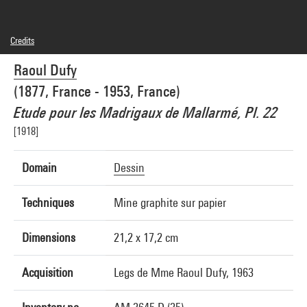
Credits
Domaine public
Raoul Dufy
Photo credits : Centre Pompidou, MNAM-CCI/Georges Meguerditchian/Dist.
GrandPalaisRmn
(1877, France - 1953, France)
Image reference : 4N71392
Image presentation :
Etude pour les Madrigaux de Mallarmé, Pl. 22
GrandPalaisRmnPhoto
[1918]
Domain
Dessin
Techniques
Mine graphite sur papier
Dimensions
21,2 x 17,2 cm
Acquisition
Legs de Mme Raoul Dufy, 1963