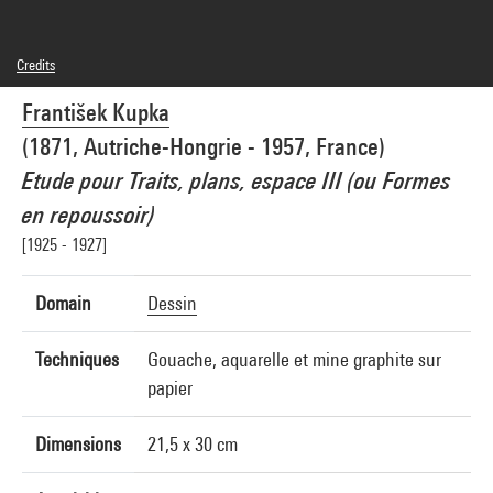
Credits
Caption : Verso
František Kupka
© Adagp, Paris
Photo credits : Centre Pompidou, MNAM-CCI/Georges Meguerditchian/Dist.
(1871, Autriche-Hongrie - 1957, France)
GrandPalaisRmn
Image reference : 4F50471 [2002 CX 0259]
Etude pour Traits, plans, espace III (ou Formes
Image presentation :
GrandPalaisRmnPhoto
en repoussoir)
[1925 - 1927]
Domain
Dessin
Techniques
Gouache, aquarelle et mine graphite sur
papier
Dimensions
21,5 x 30 cm