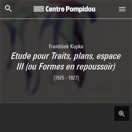
Skip to main content
Centre Pompidou
František Kupka
Etude pour Traits, plans, espace
III (ou Formes en repoussoir)
[1925 - 1927]