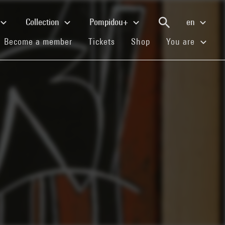
Collection
Pompidou+
en
(current)
(current)
(current)
Become a member
Tickets
Shop
You are