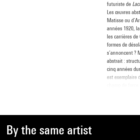
futuriste de
Lac
Les œuvres abst
Matisse ou d’Arc
années 1920, la
les carrières de
formes de désola
s’annoncent ? Ma
abstrait : struc
cinq années dur
est exemplaire 
champ de force 
De même que les
constitue un ex
Dès 1936, Magne
réalisera à la 
By the same artist
procure une gran
rectangle d’ard