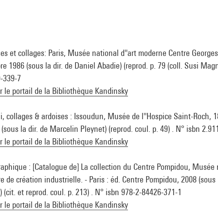
ses et collages: Paris, Musée national d''art moderne Centre George
e 1986 (sous la dir. de Daniel Abadie) (reprod. p. 79 (coll. Susi Magn
0-339-7
ur le portail de la Bibliothèque Kandinsky
i, collages & ardoises : Issoudun, Musée de l''Hospice Saint-Roch, 1
sous la dir. de Marcelin Pleynet) (reprod. coul. p. 49) . N° isbn 2.9
ur le portail de la Bibliothèque Kandinsky
raphique : [Catalogue de] La collection du Centre Pompidou, Musée n
 de création industrielle. - Paris : éd. Centre Pompidou, 2008 (sous l
 (cit. et reprod. coul. p. 213) . N° isbn 978-2-84426-371-1
ur le portail de la Bibliothèque Kandinsky