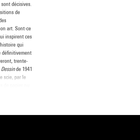
, sont décisives.
sitions de
 des
n art. Sont-ce
ui inspirent ces
histoire qui
e définitivement
eront, trente-
e
Dessin
de 1941
e scie, par le
s de papier nu.
8, MNAM), il
d’écolier ; il y
guerre lui
vance, le
 même des