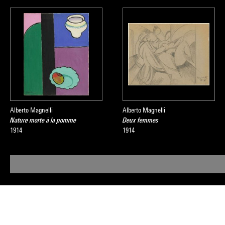
formes, quand l
intime, raremen
par une esquisse
cette
Ardoise
de
piliers entrech
Anne Lemonnie
Source :
Alberto Magnelli
Alberto Magnelli
Extrait du cata
Nature morte à la pomme
Deux femmes
1914
1914
d'art moderne
, 