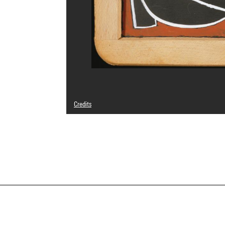
Credits
© Adagp, Paris
Photo credits : Centre Pompidou, MNAM-CCI/Philippe Mig
Image reference : 4R09490 [1988 CX 0234]
Image presentation :
GrandPalaisRmnPhoto