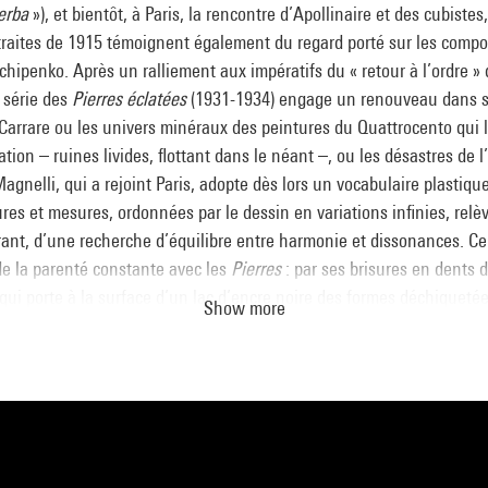
erba
»), et bientôt, à Paris, la rencontre d’Apollinaire et des cubistes
raites de 1915 témoignent également du regard porté sur les compo
hipenko. Après un ralliement aux impératifs du « retour à l’ordre »
 série des
Pierres éclatées
(1931-1934) engage un renouveau dans so
 Carrare ou les univers minéraux des peintures du Quattrocento qui l
tion – ruines livides, flottant dans le néant –, ou les désastres de l’
gnelli, qui a rejoint Paris, adopte dès lors un vocabulaire plastiqu
tures et mesures, ordonnées par le dessin en variations infinies, relèv
ant, d’une recherche d’équilibre entre harmonie et dissonances. C
de la parenté constante avec les
Pierres
: par ses brisures en dents d
qui porte à la surface d’un lac d’encre noire des formes déchiquetée
Show more
 collages de matériaux des années 1930 (
Collage aux râteaux
, 193
ercice de composition et un objet de méditation mélancolique.
lli expérimente un nouveau support, des plus humbles : les ardoises 
gouache une centaine de compositions. Cette pratique des années de 
de liberté d’exécution. Fond pictural « préparé » et « encadré » d’a
oise offre sa matière vibrante et dense, qui va devenir la substance