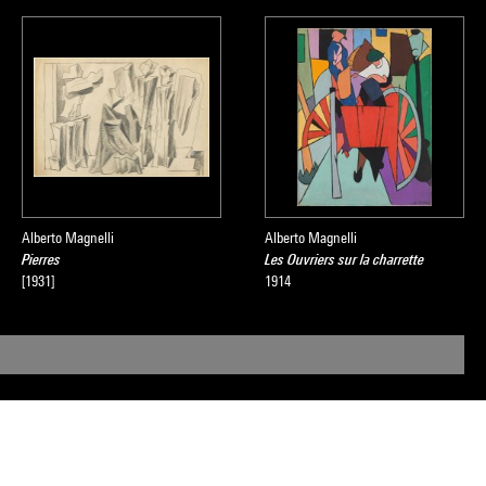
ne production
 les tableaux,
ile ; ainsi,
e forêt de
Alberto Magnelli
Alberto Magnelli
sée national
Pierres
Les Ouvriers sur la charrette
[1931]
1914
, 2008