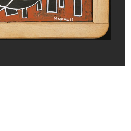
eat/Dist. GrandPalaisRmn