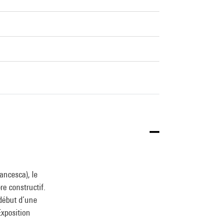
ancesca), le
re constructif.
 début d’une
 Exposition