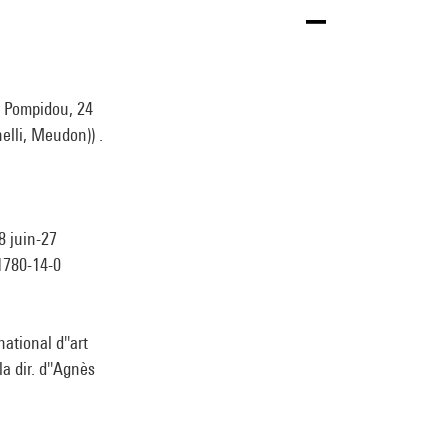
s Pompidou, 24
elli, Meudon)) .
8 juin-27
11780-14-0
ational d''art
a dir. d''Agnès