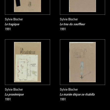
Source :
Extrait du catalogue
Collection art contemporain - La
collection du Centre Pompidou, Musée national d'art moderne
Sylvie Blocher
Sylvie Blocher
, sous la direction de Sophie Duplaix, Paris, Centre Pompidou,
Le tragique
Le trou du souffleur
2007
1991
1991
Sylvie Blocher
Sylvie Blocher
La proxémique
La mariée déçue se rhabilla
1991
1991