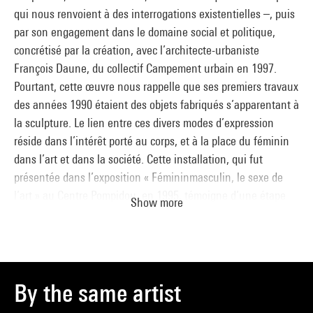
qui nous renvoient à des interrogations existentielles –, puis
par son engagement dans le domaine social et politique,
concrétisé par la création, avec l’architecte-urbaniste
François Daune, du collectif Campement urbain en 1997.
Pourtant, cette œuvre nous rappelle que ses premiers travaux
des années 1990 étaient des objets fabriqués s’apparentant à
la sculpture. Le lien entre ces divers modes d’expression
réside dans l’intérêt porté au corps, et à la place du féminin
dans l’art et dans la société. Cette installation, qui fut
présentée dans l’exposition « Fémininmasculin, le sexe de
l’art » au Centre Pompidou, en 1995, témoigne d’une étape
Show more
charnière dans la démarche de Sylvie Blocher. Il s’agit pour
elle à la fois de se positionner, comme beaucoup d’artistes de
sa génération, par rapport à la descendance de Marcel
Duchamp, et d’affirmer un certain nombre de principes
personnels éthiques et esthétiques. L’œuvre se compose de
By the same artist
deux voiles superposés, éclairés de l’intérieur par une