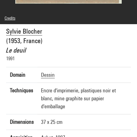
Credits
© Adagp, Paris
Sylvie Blocher
Photo credits : Centre Pompidou, MNAM-CCI/Service de la documentation
photographique du MNAM/Dist. GrandPalaisRmn
(1953, France)
Image reference : 4N01381
Image presentation :
Le deuil
GrandPalaisRmnPhoto
1991
Domain
Dessin
Techniques
Encre d'imprimerie, plastiques noir et
blanc, mine graphite sur papier
d'emballage
Dimensions
37 x 25 cm