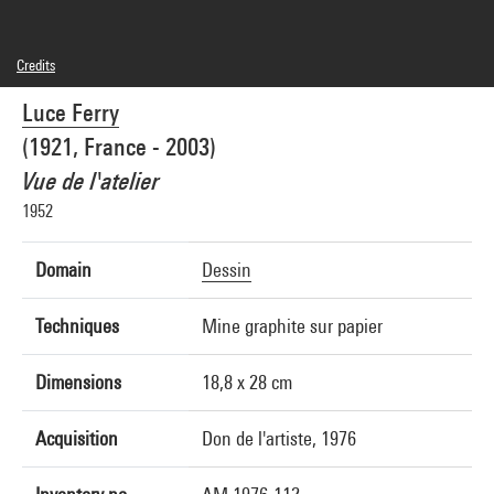
Credits
© Louis Carré & Cie, Paris
Luce Ferry
Photo credits : Centre Pompidou, MNAM-CCI/Jacqueline Hyde/Dist. GrandPalaisRmn
Image reference : 1A05215 [1976 X 1204]
(1921, France - 2003)
Image presentation :
GrandPalaisRmnPhoto
Vue de l'atelier
1952
Domain
Dessin
Techniques
Mine graphite sur papier
Dimensions
18,8 x 28 cm
Acquisition
Don de l'artiste, 1976