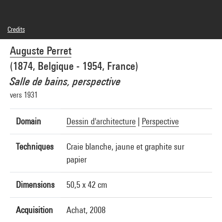
Credits
Domaine public
Auguste Perret
Photo credits : Centre Pompidou, MNAM-CCI/Jean-Claude Planchet/Dist.
GrandPalaisRmn
(1874, Belgique - 1954, France)
Image reference : 4N23654
Image presentation :
Salle de bains, perspective
GrandPalaisRmnPhoto
vers 1931
Domain
Dessin d'architecture
|
Perspective
Techniques
Craie blanche, jaune et graphite sur
papier
Dimensions
50,5 x 42 cm
Acquisition
Achat, 2008