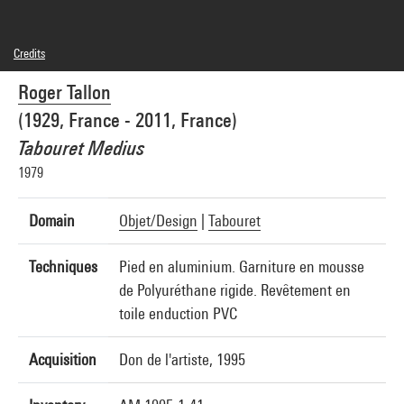
Credits
© Adagp, Paris
Roger Tallon
Photo credits : Centre Pompidou, MNAM-CCI/Jean-Claude Planchet/Dist.
GrandPalaisRmn
(1929, France - 2011, France)
Image reference : 4R02406 [1995 CX 6049]
Tabouret Medius
1979
Domain
Objet/Design
|
Tabouret
Techniques
Pied en aluminium. Garniture en mousse
de Polyuréthane rigide. Revêtement en
toile enduction PVC
Acquisition
Don de l'artiste, 1995