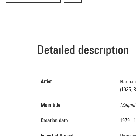
Detailed description
Artist
Norman 
(1935, 
Main title
Maquett
Creation date
1979 - 
Is part of the set
Hongkon