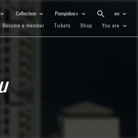
Collection
Pompidou+
en
(current)
(current)
(current)
Become a member
Tickets
Shop
You are
du