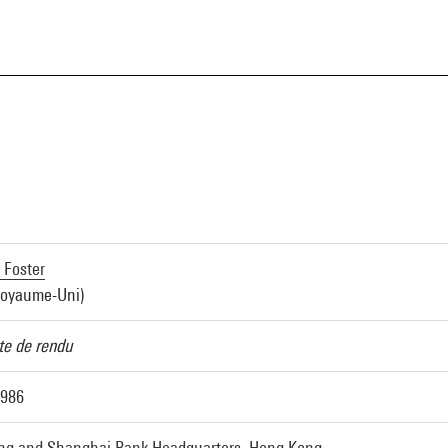
Foster
Royaume-Uni)
e de rendu
1986
g and Shanghai Bank Headquarters, Hong Kong