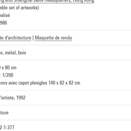
able set of artworks)
éalisé
1986
e d'architecture
|
Maquette de rendu
e, métal, bois
0 x 80 cm
: 1/200
ons avec capot plexiglas 140 x 82 x 82 cm
'artiste, 1992
cture
2-1-377