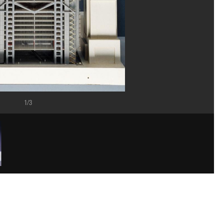
1/3
, MNAM-CCI