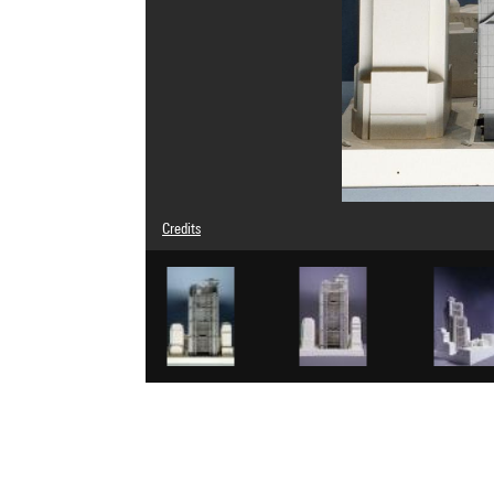
Credits
© Norman Foster
Photo credits : Jean-Claude Planchet - Centre Pompidou
Image reference : 3G08972