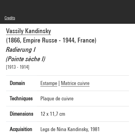
Credits
Domaine public
Vassily Kandinsky
Photo credits : Centre Pompidou, MNAM-CCI/Bertrand Prévost/Dist. GrandPalaisRmn
Image reference : 4N53905
(1866, Empire Russe - 1944, France)
Image presentation :
GrandPalaisRmnPhoto
Radierung I
(Pointe sèche I)
[1913 - 1914]
Domain
Estampe
|
Matrice cuivre
Techniques
Plaque de cuivre
Dimensions
12 x 11,7 cm
Acquisition
Legs de Nina Kandinsky, 1981