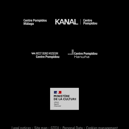
-
-
-
-
Legal notices
Site map
GTCU
Personal Data
Cookies management