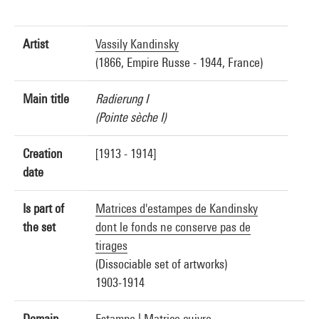
Artist
Vassily Kandinsky
(1866, Empire Russe - 1944, France)
Main title
Radierung I
(Pointe sèche I)
Creation
[1913 - 1914]
date
Is part of
Matrices d'estampes de Kandinsky
the set
dont le fonds ne conserve pas de
tirages
(Dissociable set of artworks)
1903-1914
Domain
Estampe
|
Matrice cuivre