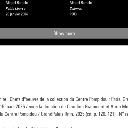
Miquel Barceló
Miquel Barceló
Petite Course
Salomon
26 janvier 2004
1983
Show more
ite : Chefs d''oeuvre de la collection du Centre Pompidou : Paris, Gr
5 mars 2026 / sous la direction de Claudine Grammont et Anne Mon
 du Centre Pompidou / GrandPalais Rmn, 2025 (cit. p. 120, 121) . N° i