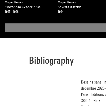
Miquel Barceló
Miquel Barceló
BMKO 23.XII.95/GGLY 1.I.96
Ex-voto à la chèvre
1995 - 1996
1994
Bibliography
Dessins sans lim
décembre 2025-1
Paris : Editions
38654-025-7