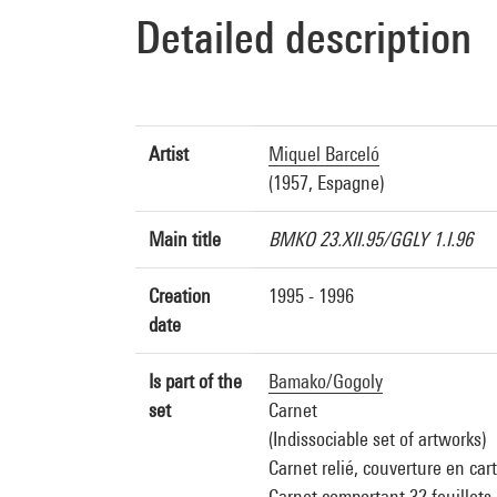
Detailed description
Artist
Miquel Barceló
(1957, Espagne)
Main title
BMKO 23.XII.95/GGLY 1.I.96
Creation
1995 - 1996
date
Is part of the
Bamako/Gogoly
set
Carnet
(Indissociable set of artworks)
Carnet relié, couverture en car
Carnet comportant 32 feuillets