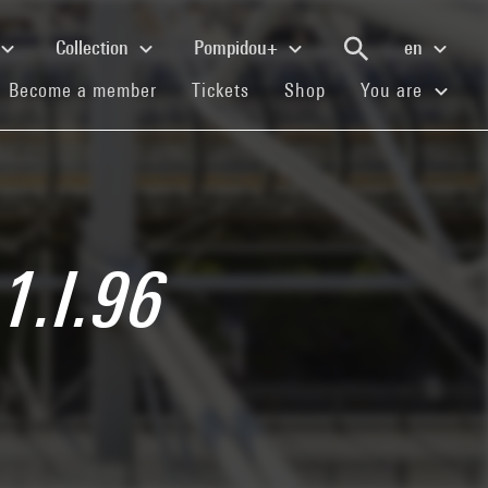
Collection
Pompidou+
en
(current)
(current)
(current)
Become a member
Tickets
Shop
You are
1.I.96