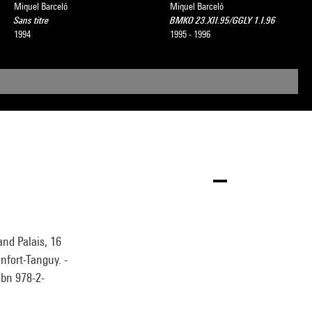
Miquel Barceló
Miquel Barceló
Sans titre
BMKO 23.XII.95/GGLY 1.I.96
1994
1995 - 1996
and Palais, 16
fort-Tanguy. -
sbn 978-2-