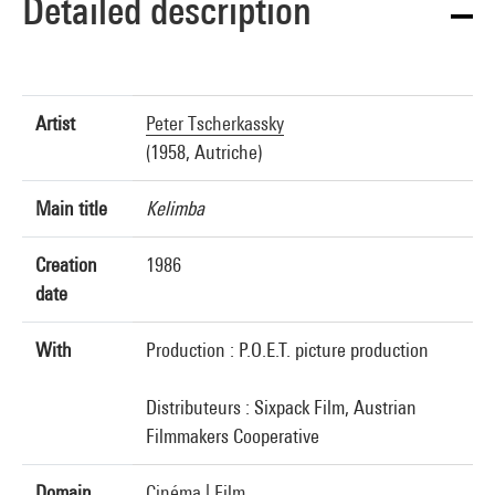
Detailed description
Artist
Peter Tscherkassky
(1958, Autriche)
Main title
Kelimba
Creation
1986
date
With
Production : P.O.E.T. picture production
Distributeurs : Sixpack Film, Austrian
Filmmakers Cooperative
Domain
Cinéma
|
Film