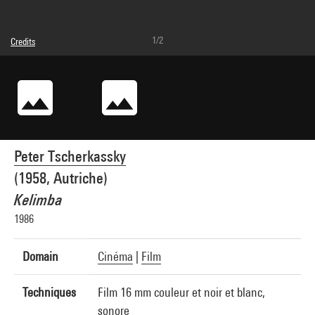
1/2
Credits
Caption : Photogrammes
© droits réservés
Photo credits : Centre Pompidou, MNAM-CCI/Service de la documentation
photographique du MNAM/Dist. GrandPalaisRmn
Image reference : 4N13241
Image presentation :
GrandPalaisRmnPhoto
Peter Tscherkassky
(1958, Autriche)
Kelimba
1986
Domain
Cinéma
|
Film
Techniques
Film 16 mm couleur et noir et blanc,
sonore