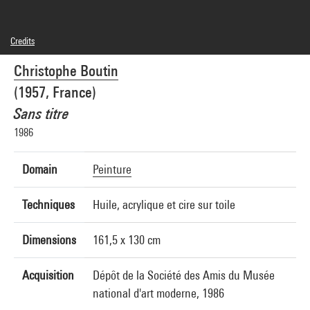
Credits
© Adagp, Paris
Christophe Boutin
Photo credits : Centre Pompidou, MNAM-CCI/Philippe Migeat/Dist. GrandPalaisRmn
Image reference : 4R10365 [1992 CX 0060]
(1957, France)
Image presentation :
GrandPalaisRmnPhoto
Sans titre
1986
Domain
Peinture
Techniques
Huile, acrylique et cire sur toile
Dimensions
161,5 x 130 cm
Acquisition
Dépôt de la Société des Amis du Musée
national d'art moderne, 1986