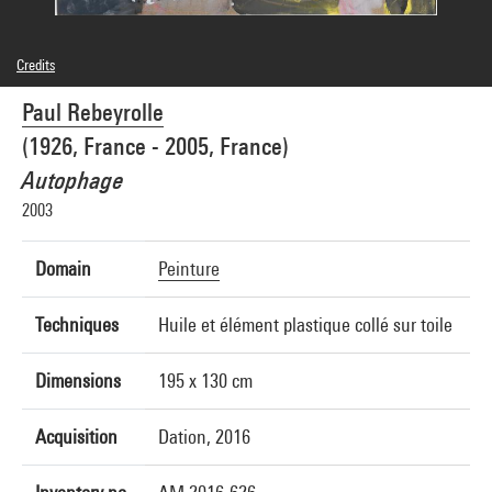
Credits
© Adagp, Paris
Paul Rebeyrolle
Photo credits : Centre Pompidou, MNAM-CCI/Georges Meguerditchian/Dist.
GrandPalaisRmn
(1926, France - 2005, France)
Image reference : 4N72888
Image presentation :
Autophage
GrandPalaisRmnPhoto
2003
Domain
Peinture
Techniques
Huile et élément plastique collé sur toile
Dimensions
195 x 130 cm
Acquisition
Dation, 2016