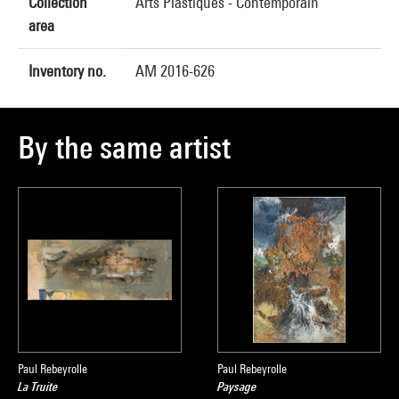
Collection
Arts Plastiques - Contemporain
area
Inventory no.
AM 2016-626
By the same artist
Paul Rebeyrolle
Paul Rebeyrolle
La Truite
Paysage