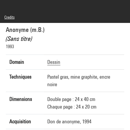
Credits
© droits réservés
Anonyme (m.B.)
Photo credits : Bertrand Prévost - Centre Pompidou, MNAM-CCI
Image reference : 4N85258
(Sans titre)
Image presentation :
GrandPalaisRmnPhoto
1993
Domain
Dessin
Techniques
Pastel gras, mine graphite, encre
noire
Dimensions
Double page : 24 x 40 cm
Chaque page : 24 x 20 cm
Acquisition
Don de anonyme, 1994