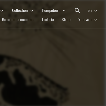
Collection
Pompidou+
en
(current)
(current)
(current)
Become a member
Tickets
Shop
You are