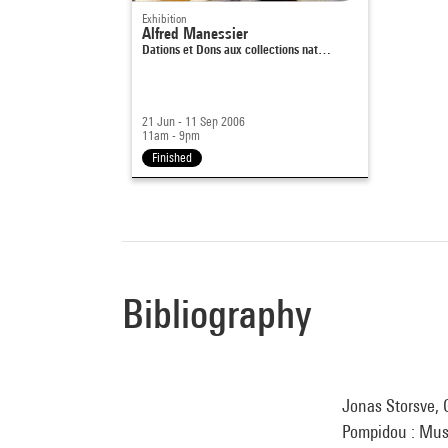
Exhibition
Alfred Manessier
Dations et Dons aux collections nat…
21 Jun - 11 Sep 2006
11am - 9pm
Finished
Bibliography
Jonas Storsve, G
Pompidou : Musé