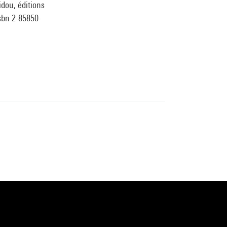
idou, éditions
isbn 2-85850-