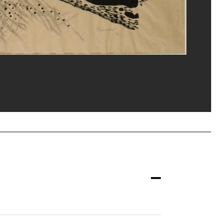
Planchet/Dist. GrandPalaisRmn