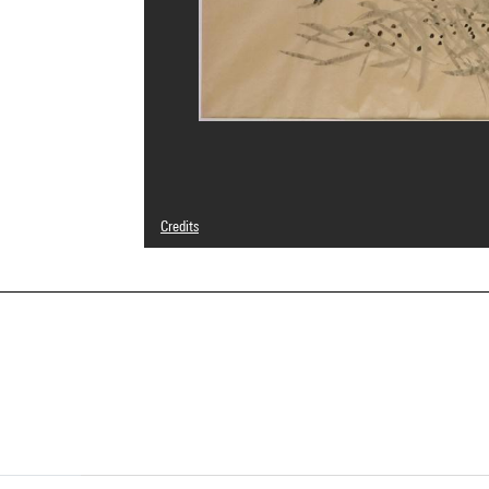
Credits
© Adagp, Paris
Photo credits : Centre Pompidou, MNAM-CCI/Jean-Claude 
Image reference : 4R12527 [1998 CX 0127]