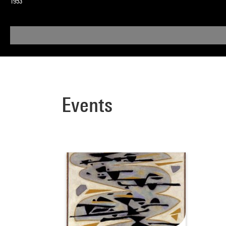
1953
Events