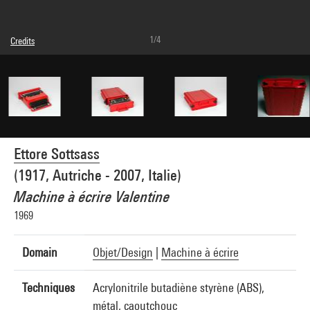
1/4
Credits
© Adagp, Paris
Photo credits : Centre Pompidou, MNAM-CCI/Bertrand Prévost/Dist. GrandPalaisRmn
Image reference : 4N43996
Image presentation :
GrandPalaisRmnPhoto
Ettore Sottsass
(1917, Autriche - 2007, Italie)
Machine à écrire Valentine
1969
Domain
Objet/Design
|
Machine à écrire
Techniques
Acrylonitrile butadiène styrène (ABS),
métal, caoutchouc