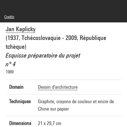
Credits
© Future Systems/Jan Kaplicky
Jan Kaplicky
Photo credits : Centre Pompidou, MNAM-CCI/J.C. Planchet et G.
Meguerditchian/Dist. GrandPalaisRmn
(1937, Tchécoslovaquie - 2009, République
Image reference : 4R13286 [1994 CX 3260]
tchèque)
Esquisse préparatoire du projet
n° 4
1989
Domain
Dessin d'architecture
Techniques
Graphite, crayons de couleur et encre de
Chine sur papier
Dimensions
21 x 29,7 cm