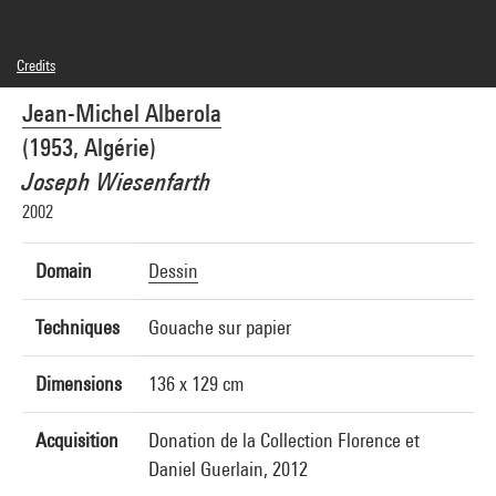
Credits
© Adagp, Paris
Jean-Michel Alberola
Photo credits : André Morin/Dist. GrandPalaisRmn
Image reference : 4L02162
(1953, Algérie)
Image presentation :
GrandPalaisRmnPhoto
Joseph Wiesenfarth
2002
Domain
Dessin
Techniques
Gouache sur papier
Dimensions
136 x 129 cm
Acquisition
Donation de la Collection Florence et
Daniel Guerlain, 2012