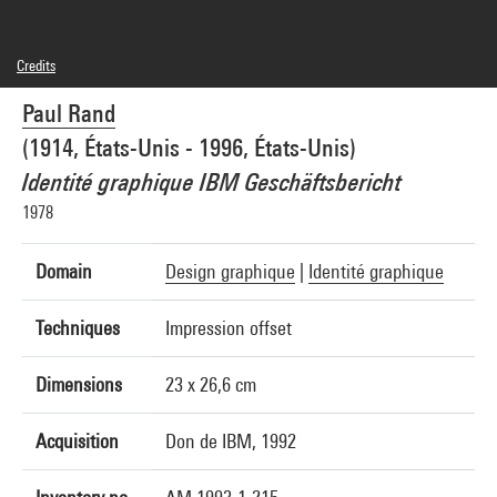
Credits
© droits réservés
Paul Rand
Photo credits : Centre Pompidou, MNAM-CCI/Bertrand Prévost/Dist. GrandPalaisRmn
Image reference : 4N42804
(1914, États-Unis - 1996, États-Unis)
Image presentation :
GrandPalaisRmnPhoto
Identité graphique IBM Geschäftsbericht
1978
Domain
Design graphique
|
Identité graphique
Techniques
Impression offset
Dimensions
23 x 26,6 cm
Acquisition
Don de IBM, 1992