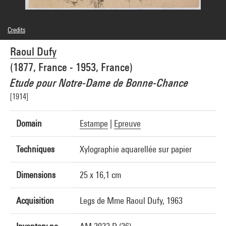
Credits
Caption : Récolement, image du Musée Départemental d'Art Ancien et
Raoul Dufy
Contemporain-Epinal
© Adagp, Paris
(1877, France - 1953, France)
Photo credits : Joëlle Laurençon - Conseil départemental des Vosges
Image reference : 5A04487
Etude pour Notre-Dame de Bonne-Chance
[1914]
Domain
Estampe
|
Epreuve
Techniques
Xylographie aquarellée sur papier
Dimensions
25 x 16,1 cm
Acquisition
Legs de Mme Raoul Dufy, 1963