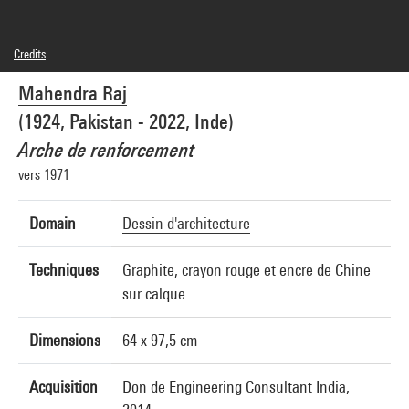
Credits
© Mahendra Raj
Mahendra Raj
Photo credits : Centre Pompidou, MNAM-CCI/Hélène Mauri/Dist. GrandPalaisRmn
Image reference : 4N35079
(1924, Pakistan - 2022, Inde)
Image presentation :
GrandPalaisRmnPhoto
Arche de renforcement
vers 1971
Domain
Dessin d'architecture
Techniques
Graphite, crayon rouge et encre de Chine
sur calque
Dimensions
64 x 97,5 cm
Acquisition
Don de Engineering Consultant India,