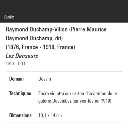
Credits
Domaine public
Raymond Duchamp-Villon (Pierre Maurice
Photo credits : Centre Pompidou, MNAM-CCI/Georges Meguerditchian/Dist.
GrandPalaisRmn
Raymond Duchamp, dit)
Image reference : 4N74942
Image presentation :
(1876, France - 1918, France)
GrandPalaisRmnPhoto
Les Danseurs
1910 - 1911
Domain
Dessin
Techniques
Encre violette sur carton d'invitation de la
galerie Devambez (janvier-février 1910)
Dimensions
10,1 x 14 cm